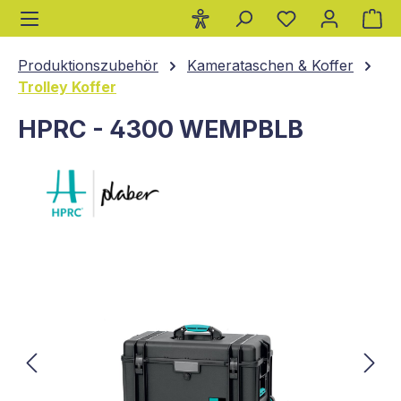
Wa
alt springen
Produktionszubehör
Kamerataschen & Koffer
Trolley Koffer
HPRC - 4300 WEMPBLB
Bildergalerie überspringen