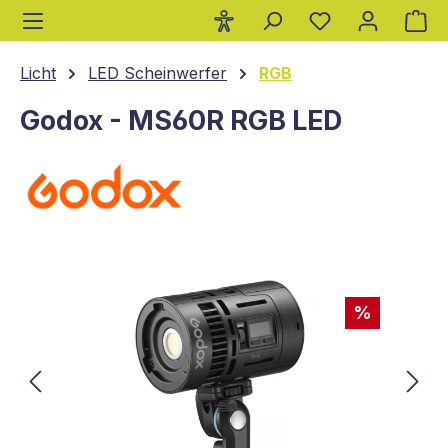
Wa
alt springen
Licht
LED Scheinwerfer
RGB
Godox - MS60R RGB LED
Bildergalerie überspringen
%