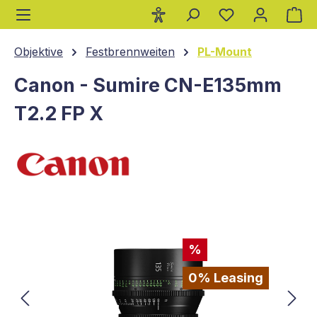
Wa
alt springen
Objektive
Festbrennweiten
PL-Mount
Canon - Sumire CN-E135mm
T2.2 FP X
Bildergalerie überspringen
%
0% Leasing