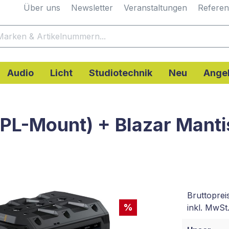
Über uns
Newsletter
Veranstaltungen
Refere
Audio
Licht
Studiotechnik
Neu
Ange
PL-Mount) + Blazar Manti
Bruttoprei
%
inkl. MwSt.