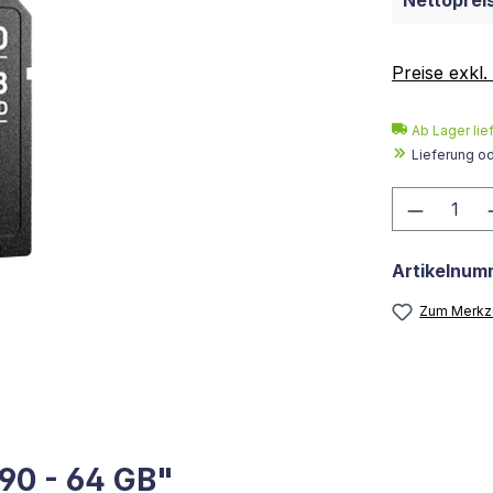
Nettopreis
Preise exkl
Ab Lager lie
Lieferung o
Produkt
Artikelnum
Zum Merkze
90 - 64 GB"