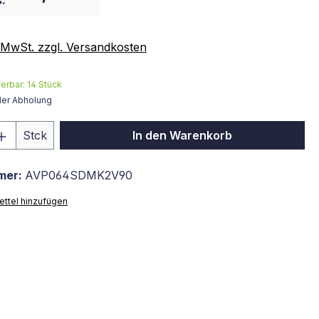
:
. MwSt. zzgl. Versandkosten
ferbar:
14
Stück
der Abholung
 Anzahl: Gib den gewünschten Wert ein 
Stck
In den Warenkorb
mer:
AVP064SDMK2V90
ttel hinzufügen