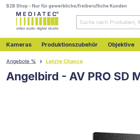
B2B Shop - Nur für gewerbliche/freiberufliche Kunden
springen
Zur Hauptnavigation springen
Kameras
Produktionszubehör
Objektive
Angebote %
Letzte Chance
Angelbird - AV PRO SD 
Bildergalerie überspringen