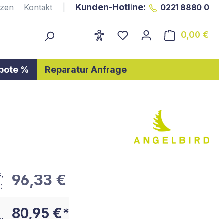
Kunden-Hotline:
nzen
Kontakt
|
0221 8880 0
0,00 €
Wa
bote %
Reparatur Anfrage
s,
96,33 €
:
80,95 €*