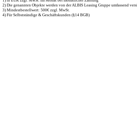
1) in EUR zzgl. MwSt. im Monat bei monatlicher Zahlung
2) Die genannten Objekte werden von der ALBIS Leasing Gruppe umfassend versiche
3) Mindestbestellwert: 500€ zzgl. MwSt.
4) Für Selbstständige & Geschäftskunden (§14 BGB)