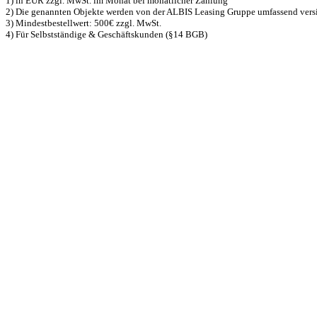
1) in EUR zzgl. MwSt. im Monat bei monatlicher Zahlung
2) Die genannten Objekte werden von der ALBIS Leasing Gruppe umfassend versiche
3) Mindestbestellwert: 500€ zzgl. MwSt.
4) Für Selbstständige & Geschäftskunden (§14 BGB)